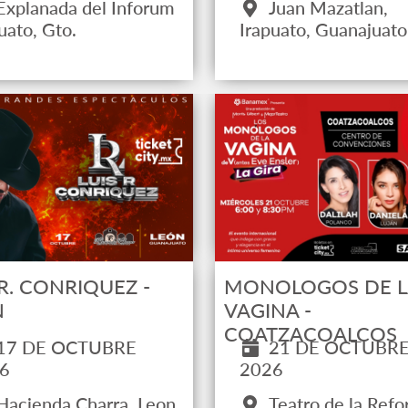
Explanada del Inforum
Juan Mazatlan,
uato, Gto.
Irapuato, Guanajuato
 R. CONRIQUEZ -
MONOLOGOS DE L
N
VAGINA -
COATZACOALCOS
17 DE OCTUBRE
21 DE OCTUBR
6
2026
Hacienda Charra, Leon,
Teatro de la Refo