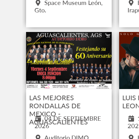
Space Museum León,
Gto.
Irap
LAS MEJORES
LUIS
RONDALLAS DE
LEO
MEXICO -
04 DE SEPTIEMBRE
AGUASCALIENTES
2026
202
Auditorio DIMO,