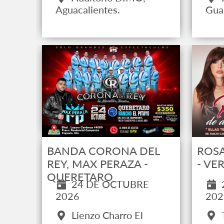
Aguacalientes.
Gua
BANDA CORONA DEL
ROS
REY, MAX PERAZA -
- VE
QUERETARO
24 DE OCTUBRE
2026
202
Lienzo Charro El